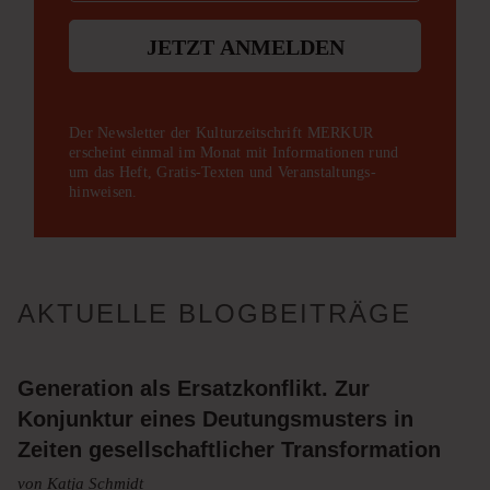
JETZT ANMELDEN
Der Newsletter der Kulturzeitschrift MERKUR
erscheint einmal im Monat mit Informationen rund
um das Heft, Gratis-Texten und Veranstaltungs­
hinweisen.
AKTUELLE BLOGBEITRÄGE
Generation als Ersatzkonflikt. Zur
Konjunktur eines Deutungsmusters in
Zeiten gesellschaftlicher Transformation
von Katja Schmidt