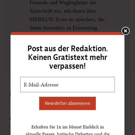
Freunde und Wegbegleiter der
Zeitschrift ein, mit ihnen über
MERKUR-Texte zu sprechen, die
ihnen besonders in Erinnerung
geblieben sind.
Post aus der Redaktion.
zur Video-Interviewreihe
Keinen Gratistext mehr
verpassen!
MEISTGELESEN
Newsletter abonnieren
Anatomie der Gewalt
Erhalten Sie 1x im Monat Einblick in
von Avner Ofrath
aktuelle Essays, kritische Debatten und die