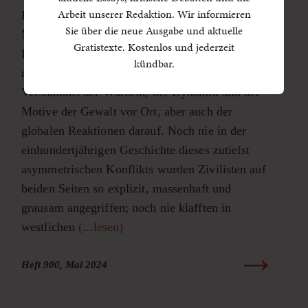
Arbeit unserer Redaktion. Wir informieren
Die beispiellose Brutalität, die in den frühen
Sie über die neue Ausgabe und aktuelle
Morgenstunden des 7. Oktober 2023 in
Gratistexte. Kostenlos und jederzeit
Israel /Palästina entfesselt wurde und seither
kündbar.
nicht abreißt, erfordert ein neues Vokabular und
Verständnis der Wurzeln, der Dynamik und der
Motive der Gewalt vor Ort, aber auch der
globalen Reaktionen darauf. Noch nie in der
einhundertjährigen Geschichte dieses zutiefst
asymmetrischen Konflikts wurden Zivilisten auf
beiden Seiten so explizit, massenhaft und
grausam angegriffen; noch nie klafften in
westlichen
(...lesen)
Heft 900, Mai 2024