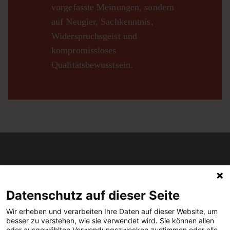
vorgefasste Meinungen, sondern
auf Neugier, Sachkenntnis,
Widerspruchsgeist und
kompromissloses
Qualitätsbewusstsein.
Datenschutz auf dieser Seite
Der Merkur ist seit 1947 eine der wichtigsten Kulturzeitschriften im
Wir erheben und verarbeiten Ihre Daten auf dieser Website, um
deutschsprachigen Raum.
besser zu verstehen, wie sie verwendet wird. Sie können allen
oder ausgewählten Verwendungszwecken zustimmen oder alle