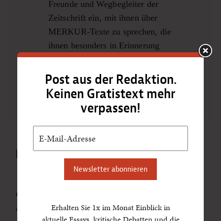
Freunde und Wegbegleiter der
Zeitschrift ein, mit ihnen über
MERKUR-Texte zu sprechen, die
ihnen besonders in Erinnerung
geblieben sind.
Post aus der Redaktion.
zur Video-Interviewreihe
Keinen Gratistext mehr
verpassen!
MEISTGELESEN
Newsletter abonnieren
Anatomie der Gewalt
Erhalten Sie 1x im Monat Einblick in
von Avner Ofrath
aktuelle Essays, kritische Debatten und die