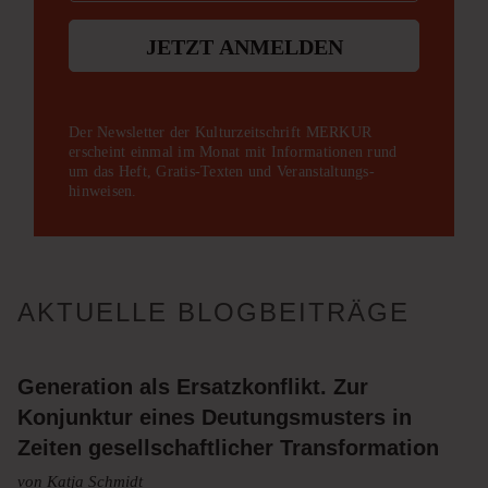
JETZT ANMELDEN
Der Newsletter der Kulturzeitschrift MERKUR
erscheint einmal im Monat mit Informationen rund
um das Heft, Gratis-Texten und Veranstaltungs­
hinweisen.
AKTUELLE BLOGBEITRÄGE
Generation als Ersatzkonflikt. Zur
Konjunktur eines Deutungsmusters in
Zeiten gesellschaftlicher Transformation
von Katja Schmidt