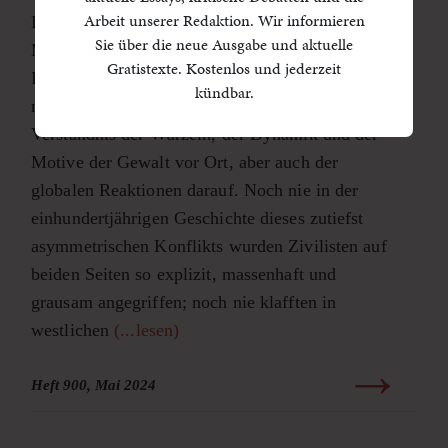
Arbeit unserer Redaktion. Wir informieren
Die beispiellose Brutalität, die in den frühen
Sie über die neue Ausgabe und aktuelle
Morgenstunden des 7. Oktober 2023 in
Gratistexte. Kostenlos und jederzeit
Israel /Palästina entfesselt wurde und seither
kündbar.
nicht abreißt, erfordert ein neues Vokabular und
Verständnis der Wurzeln, der Dynamik und der
Motive der Gewalt vor Ort, aber auch der
globalen Reaktionen darauf. Noch nie in der
einhundertjährigen Geschichte dieses zutiefst
asymmetrischen Konflikts wurden Zivilisten auf
beiden Seiten so explizit, massenhaft und
grausam angegriffen; noch nie klafften in
westlichen
(...lesen)
Heft 900, Mai 2024