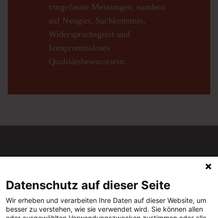
vorgefasste Meinungen, sondern
auf Neugier, Sachkenntnis,
Widerspruchsgeist und
kompromissloses
Qualitätsbewusstsein.
Datenschutz auf dieser Seite
Der Merkur ist seit 1947 eine der wichtigsten Kulturzeitschriften im
Wir erheben und verarbeiten Ihre Daten auf dieser Website, um
deutschsprachigen Raum.
besser zu verstehen, wie sie verwendet wird. Sie können allen
oder ausgewählten Verwendungszwecken zustimmen oder alle