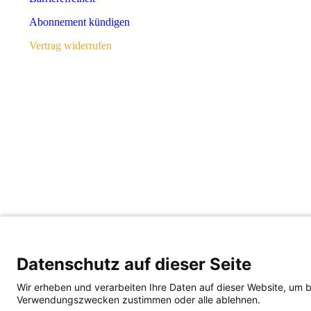
Abonnement kündigen
Vertrag widerrufen
Zahlungsarten
PayPal
Kreditkarte
Rechnung
Bankeinzug / Lastschrift
Copyright © 2023 J. G. Cotta’sche Buchhandlung Nachfolger GmbH
Datenschutz auf dieser Seite
Schließen
Wir erheben und verarbeiten Ihre Daten auf dieser Website, um 
Verwendungszwecken zustimmen oder alle ablehnen.