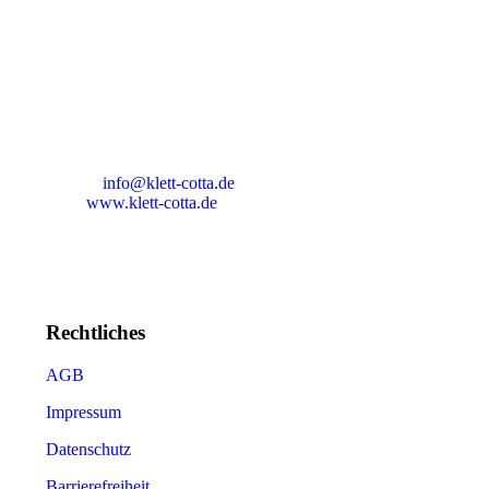
_______
J. G. Cotta’sche Buchhandlung
Nachfolger GmbH
Rotebühlstrasse 77
70178 Stuttgart
Tel:+ 49 (0)711/6672-0
Fax:+ 49 (0)711/6672-2030
E-Mail:
info@klett-cotta.de
Web:
www.klett-cotta.de
Geschäftsführer: Philipp Haußmann, Tom Kraushaar, Ralf Tor
Rechtliches
AGB
Impressum
Datenschutz
Barrierefreiheit