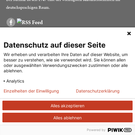
deutschsprachigen Raum.
DER MERKUR
ABONNEMENT
SERVICE
Datenschutz auf dieser Seite
Was ist der Merkur?
Alle Abos im Überblick
Impressum
Herausgeber /
Print-Abo
Datenschutz
Wir erheben und verarbeiten Ihre Daten auf dieser Website, um
besser zu verstehen, wie sie verwendet wird. Sie können allen
Redaktion
Digital-Abo
Mediadaten
oder ausgewählten Verwendungszwecken zustimmen oder alle
ablehnen.
Verlag
Probe-Abo
Kontakt
Analytics
Studierenden-Abo
Einzelheiten der Einwilligung
Datenschutzerklärung
Abo kündigen
Vertrag widerrufen
Alles akzeptieren
Alles ablehnen
© 2026
J. G. Cotta’sche Buchhandlung Nachfolger GmbH
| Technische
Umsetzung:
ganztags GmbH
Powered by