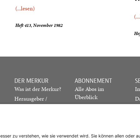
(...lesen)
(..
Heft 413, November 1982
Hef
DER MERKUR
ABONNEMENT
S
Was ist der Merkur?
Alle Abos im
I
Überblick
Herausgeber /
D
Redaktion
Print-Abo
M
.
Verlag
Digital-Abo
K
Probe-Abo
Studierenden-Abo
besser zu verstehen, wie sie verwendet wird. Sie können allen oder 