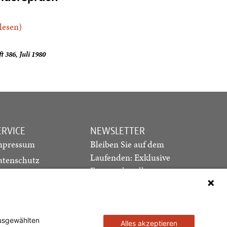
.lesen)
t 386, Juli 1980
ERVICE
NEWSLETTER
mpressum
Bleiben Sie auf dem
Laufenden: Exklusive
atenschutz
Essays, aktuelle
ediadaten
Debatten und Hinweise
ontakt
auf neue Ausgaben
direkt in Ihr Postfach
ausgewählten
Alles akzeptieren