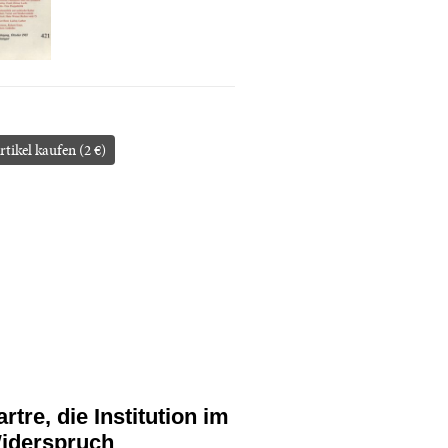
rtikel kaufen (2 €)
rtre, die Institution im
iderspruch