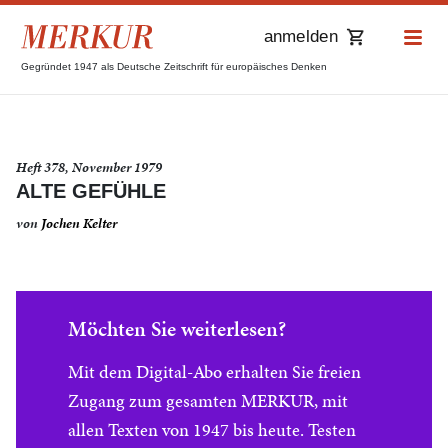
anmelden
Gegründet 1947 als Deutsche Zeitschrift für europäisches Denken
Heft 378, November 1979
ALTE GEFÜHLE
von
Jochen Kelter
Möchten Sie weiterlesen?
Mit dem Digital-Abo erhalten Sie freien
Zugang zum gesamten MERKUR, mit
allen Texten von 1947 bis heute. Testen