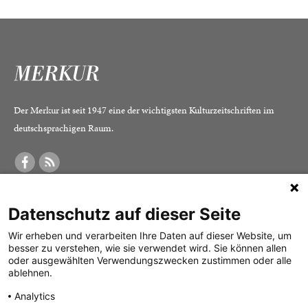
Der Merkur ist seit 1947 eine der wichtigsten Kulturzeitschriften im
deutschsprachigen Raum.
DER MERKUR
ABONNEMENT
SERVICE
Datenschutz auf dieser Seite
Was ist der Merkur?
Alle Abos im Überblick
Impressum
Herausgeber /
Print-Abo
Datenschutz
Wir erheben und verarbeiten Ihre Daten auf dieser Website, um
besser zu verstehen, wie sie verwendet wird. Sie können allen
Redaktion
Digital-Abo
Mediadaten
oder ausgewählten Verwendungszwecken zustimmen oder alle
ablehnen.
Verlag
Probe-Abo
Kontakt
Analytics
Studierenden-Abo