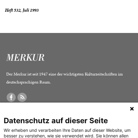
Heft 532, Juli 1993
Der Merkur ist seit 1947 eine der wichtigsten Kulturzeitschriften im
deutschsprachigen Raum.
DER MERKUR
ABONNEMENT
SERVICE
Datenschutz auf dieser Seite
Was ist der Merkur?
Alle Abos im Überblick
Impressum
Herausgeber /
Print-Abo
Datenschutz
Wir erheben und verarbeiten Ihre Daten auf dieser Website, um
besser zu verstehen, wie sie verwendet wird. Sie können allen