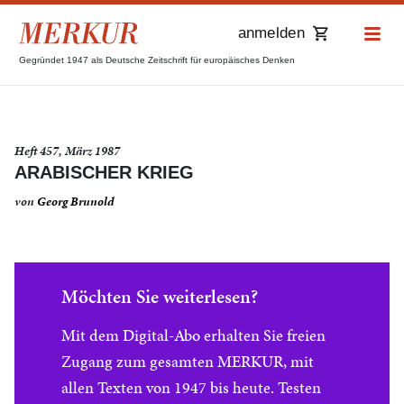
anmelden
Gegründet 1947 als Deutsche Zeitschrift für europäisches Denken
Heft 457, März 1987
ARABISCHER KRIEG
von
Georg Brunold
Möchten Sie weiterlesen?
Mit dem Digital-Abo erhalten Sie freien
Zugang zum gesamten MERKUR, mit
allen Texten von 1947 bis heute. Testen