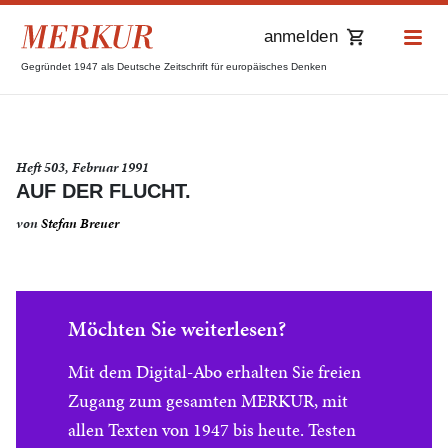
anmelden
Gegründet 1947 als Deutsche Zeitschrift für europäisches Denken
Heft 503, Februar 1991
AUF DER FLUCHT.
von
Stefan Breuer
Möchten Sie weiterlesen?
Mit dem Digital-Abo erhalten Sie freien
Zugang zum gesamten MERKUR, mit
allen Texten von 1947 bis heute. Testen