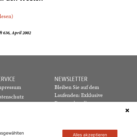
.lesen)
t 636, April 2002
ERVICE
NEWSLETTER
mpressum
Bleiben Sie auf dem
Laufenden: Exklusive
atenschutz
Essays, aktuelle
ediadaten
Debatten und Hinweise
ontakt
auf neue Ausgaben
direkt in Ihr Postfach
ausgewählten
Alles akzeptieren