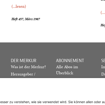
(...lesen)
(..
Heft 457, März 1987
Hef
DER MERKUR
ABONNEMENT
S
Was ist der Merkur?
Alle Abos im
I
Überblick
Herausgeber /
D
Redaktion
Print-Abo
M
.
Verlag
Digital-Abo
K
Probe-Abo
Studierenden-Abo
besser zu verstehen, wie sie verwendet wird. Sie können allen oder 