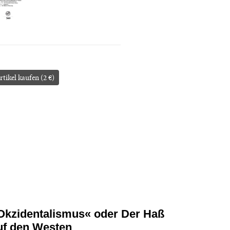
rtikel kaufen (2 €)
Okzidentalismus« oder Der Haß
uf den Westen