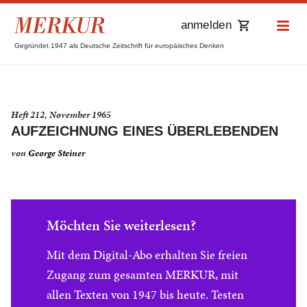
anmelden
Gegründet 1947 als Deutsche Zeitschrift für europäisches Denken
Heft 212, November 1965
AUFZEICHNUNG EINES ÜBERLEBENDEN
von
George Steiner
Möchten Sie weiterlesen?
Mit dem Digital-Abo erhalten Sie freien
Zugang zum gesamten MERKUR, mit
allen Texten von 1947 bis heute. Testen