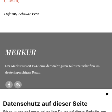
(...lesen)
Heft 286, Februar 1972
Der Merkur ist seit 1947 eine der wichtigsten Kulturzeitschriften im
deutschsprachigen Raum.
DER MERKUR
ABONNEMENT
SERVICE
Datenschutz auf dieser Seite
Was ist der Merkur?
Alle Abos im Überblick
Impressum
Herausgeber /
Print-Abo
Datenschutz
Wir erheben und verarbeiten Ihre Daten auf dieser Website, um