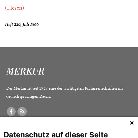
(...lesen)
Heft 220, Juli 1966
Der Merkur ist seit 1947 eine der wichtigsten Kulturzeitschriften im
deutschsprachigen Raum.
DER MERKUR
ABONNEMENT
SERVICE
Datenschutz auf dieser Seite
Was ist der Merkur?
Alle Abos im Überblick
Impressum