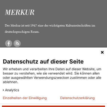
Der Merkur ist seit 1947 eine der wichtigsten Kulturzeitschriften im
deutschsprachigen Raum.
DER MERKUR
ABONNEMENT
SERVICE
Datenschutz auf dieser Seite
Was ist der Merkur?
Alle Abos im Überblick
Impressum
Herausgeber /
Print-Abo
Datenschutz
Wir erheben und verarbeiten Ihre Daten auf dieser Website, um
besser zu verstehen, wie sie verwendet wird. Sie können allen
Redaktion
Digital-Abo
Mediadaten
oder ausgewählten Verwendungszwecken zustimmen oder alle
ablehnen.
Verlag
Probe-Abo
Kontakt
Analytics
Studierenden-Abo
Einzelheiten der Einwilligung
Datenschutzerklärung
Abo kündigen
Vertrag widerrufen