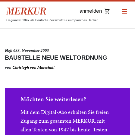
anmelden
Gegründet 1947 als Deutsche Zeitschrift für europäisches Denken
Heft 655, November 2003
BAUSTELLE NEUE WELTORDNUNG
von
Christoph von Marschall
Möchten Sie weiterlesen?
Mit dem Digital-Abo erhalten Sie freien
Zugang zum gesamten MERKUR, mit
allen Texten von 1947 bis heute. Testen