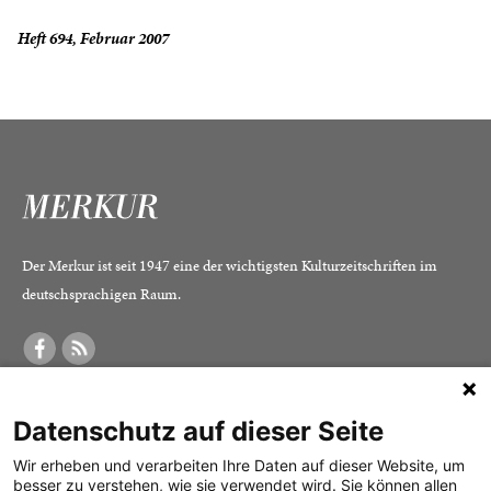
Heft 694, Februar 2007
Der Merkur ist seit 1947 eine der wichtigsten Kulturzeitschriften im
deutschsprachigen Raum.
DER MERKUR
ABONNEMENT
SERVICE
Datenschutz auf dieser Seite
Was ist der Merkur?
Alle Abos im Überblick
Impressum
Herausgeber /
Print-Abo
Datenschutz
Wir erheben und verarbeiten Ihre Daten auf dieser Website, um
besser zu verstehen, wie sie verwendet wird. Sie können allen