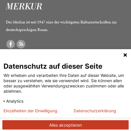
Der Merkur ist seit 1947 eine der wichtigsten Kulturzeitschriften im
deutschsprachigen Raum.
DER MERKUR
ABONNEMENT
SERVICE
Datenschutz auf dieser Seite
Was ist der Merkur?
Alle Abos im Überblick
Impressum
Herausgeber /
Print-Abo
Datenschutz
Wir erheben und verarbeiten Ihre Daten auf dieser Website, um
besser zu verstehen, wie sie verwendet wird. Sie können allen
Redaktion
Digital-Abo
Mediadaten
oder ausgewählten Verwendungszwecken zustimmen oder alle
ablehnen.
Verlag
Probe-Abo
Kontakt
Analytics
Studierenden-Abo
Einzelheiten der Einwilligung
Datenschutzerklärung
Abo kündigen
Vertrag widerrufen
Alles akzeptieren