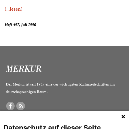
(...lesen)
Heft 497, Juli 1990
Der Merkur ist seit 1947 eine der wichtigsten Kulturzeitschriften im
deutschsprachigen Raum.
DER MERKUR
ABONNEMENT
SERVICE
Datenschutz auf dieser Seite
Was ist der Merkur?
Alle Abos im Überblick
Impressum