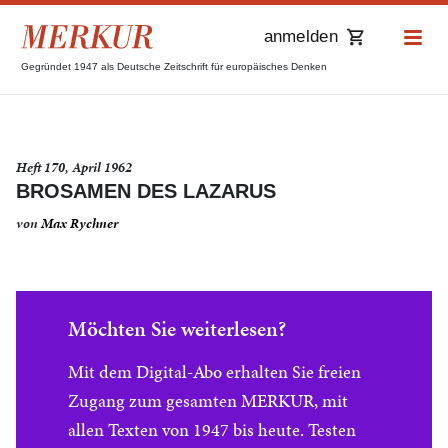
anmelden
Gegründet 1947 als Deutsche Zeitschrift für europäisches Denken
Heft 170, April 1962
BROSAMEN DES LAZARUS
von
Max Rychner
Möchten Sie weiterlesen?
Mit dem Digital-Abo erhalten Sie freien
Zugang zum gesamten MERKUR, mit
allen Texten von 1947 bis heute. Testen