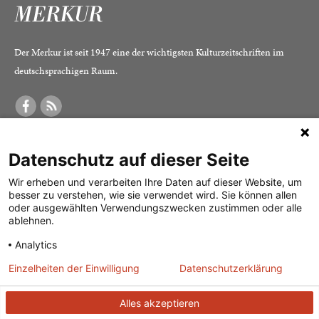
Der Merkur ist seit 1947 eine der wichtigsten Kulturzeitschriften im
deutschsprachigen Raum.
DER MERKUR
ABONNEMENT
SERVICE
Datenschutz auf dieser Seite
Was ist der Merkur?
Alle Abos im Überblick
Impressum
Herausgeber /
Print-Abo
Datenschutz
Wir erheben und verarbeiten Ihre Daten auf dieser Website, um
besser zu verstehen, wie sie verwendet wird. Sie können allen
Redaktion
Digital-Abo
Mediadaten
oder ausgewählten Verwendungszwecken zustimmen oder alle
ablehnen.
Verlag
Probe-Abo
Kontakt
Analytics
Studierenden-Abo
Einzelheiten der Einwilligung
Datenschutzerklärung
Abo kündigen
Vertrag widerrufen
Alles akzeptieren