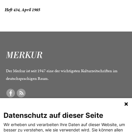
Heft 434, April 1985
Der Merkur ist seit 1947 eine der wichtigsten Kulturzeitschriften im
deutschsprachigen Raum.
DER MERKUR
ABONNEMENT
SERVICE
Datenschutz auf dieser Seite
Was ist der Merkur?
Alle Abos im Überblick
Impressum
Herausgeber /
Print-Abo
Datenschutz
Wir erheben und verarbeiten Ihre Daten auf dieser Website, um
besser zu verstehen, wie sie verwendet wird. Sie können allen