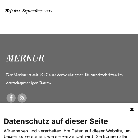
Heft 653, September 2003
Der Merkur ist seit 1947 eine der wichtigsten Kulturzeitschriften im
deutschsprachigen Raum.
DER MERKUR
ABONNEMENT
SERVICE
Datenschutz auf dieser Seite
Was ist der Merkur?
Alle Abos im Überblick
Impressum
Herausgeber /
Print-Abo
Datenschutz
Wir erheben und verarbeiten Ihre Daten auf dieser Website, um
besser zu verstehen, wie sie verwendet wird. Sie können allen