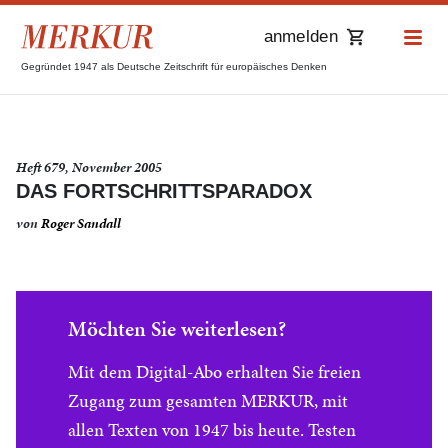
anmelden
Gegründet 1947 als Deutsche Zeitschrift für europäisches Denken
Heft 679, November 2005
DAS FORTSCHRITTSPARADOX
von
Roger Sandall
Möchten Sie weiterlesen?
Mit dem Digital-Abo erhalten Sie freien
Zugang zum gesamten MERKUR, mit
allen Texten von 1947 bis heute. Testen