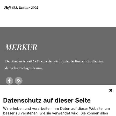
Heft 633, Januar 2002
Der Merkur ist seit 1947 eine der wichtigsten Kulturzeitschriften im
deutschsprachigen Raum.
DER MERKUR
ABONNEMENT
SERVICE
Datenschutz auf dieser Seite
Was ist der Merkur?
Alle Abos im Überblick
Impressum
Herausgeber /
Print-Abo
Datenschutz
Wir erheben und verarbeiten Ihre Daten auf dieser Website, um
besser zu verstehen, wie sie verwendet wird. Sie können allen
Redaktion