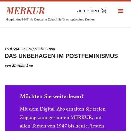
anmelden
Gegründet 1947 als Deutsche Zeitschrift für europäisches Denken
Heft 594-595, September 1998
DAS UNBEHAGEN IM POSTFEMINISMUS
von
Mariam Lau
Möchten Sie weiterlesen?
Mit dem Digital-Abo erhalten Sie freien
Zugang zum gesamten MERKUR, mit
allen Texten von 1947 bis heute. Testen