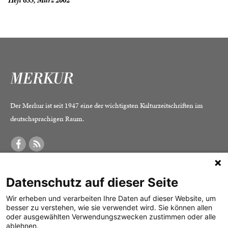
Heft 635, März 2002
Der Merkur ist seit 1947 eine der wichtigsten Kulturzeitschriften im
deutschsprachigen Raum.
DER MERKUR
ABONNEMENT
SERVICE
Datenschutz auf dieser Seite
Was ist der Merkur?
Alle Abos im Überblick
Impressum
Herausgeber /
Print-Abo
Datenschutz
Wir erheben und verarbeiten Ihre Daten auf dieser Website, um
besser zu verstehen, wie sie verwendet wird. Sie können allen
Redaktion
Digital-Abo
Mediadaten
oder ausgewählten Verwendungszwecken zustimmen oder alle
ablehnen.
Verlag