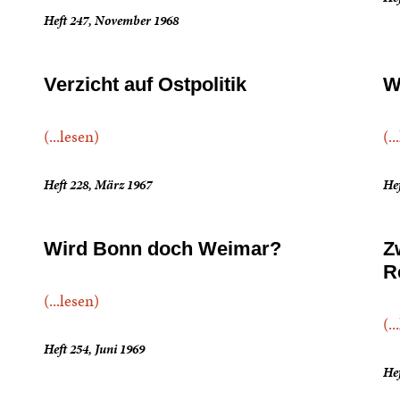
Heft 247, November 1968
Verzicht auf Ostpolitik
W
(...lesen)
(..
Heft 228, März 1967
Hef
Wird Bonn doch Weimar?
Z
R
(...lesen)
(..
Heft 254, Juni 1969
Hef