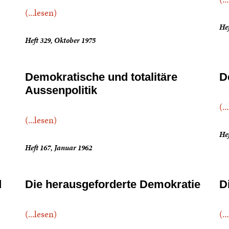
(...lesen)
Hef
Heft 329, Oktober 1975
Demokratische und totalitäre
D
Aussenpolitik
(..
(...lesen)
Hef
Heft 167, Januar 1962
d
Die herausgeforderte Demokratie
D
(...lesen)
(..