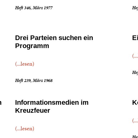
Heft 346, März 1977
Hef
Drei Parteien suchen ein
E
Programm
(..
(...lesen)
Hef
Heft 239, März 1968
h
Informationsmedien im
K
Kreuzfeuer
(..
(...lesen)
Hef