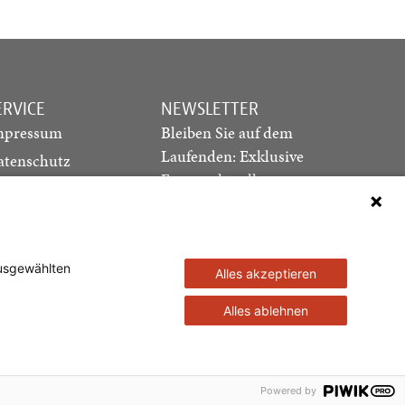
ERVICE
NEWSLETTER
mpressum
Bleiben Sie auf dem
Laufenden: Exklusive
atenschutz
Essays, aktuelle
ediadaten
Debatten und Hinweise
ontakt
auf neue Ausgaben
direkt in Ihr Postfach
ausgewählten
Alles akzeptieren
Newsletter abonnieren
Alles ablehnen
ztags GmbH
Powered by