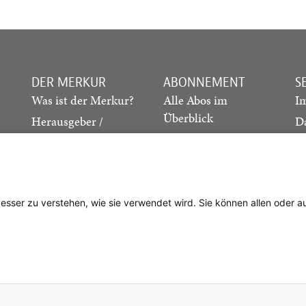
DER MERKUR
ABONNEMENT
S
Was ist der Merkur?
Alle Abos im
I
Überblick
Herausgeber /
D
Redaktion
Print-Abo
M
.
Verlag
Digital-Abo
K
Probe-Abo
Studierenden-Abo
besser zu verstehen, wie sie verwendet wird. Sie können allen oder 
Abo kündigen
Vertrag widerrufen
. Cotta’sche Buchhandlung Nachfolger GmbH
| Technische Umsetzung:
gan