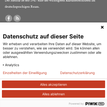
Der Merkur ist seit 1947 eine der wichtigsten Kulturzeitschriften im
deutschsprachigen Raum.
DER MERKUR
ABONNEMENT
SERVICE
Datenschutz auf dieser Seite
Was ist der Merkur?
Alle Abos im Überblick
Impressum
Herausgeber /
Print-Abo
Datenschutz
Wir erheben und verarbeiten Ihre Daten auf dieser Website, um
besser zu verstehen, wie sie verwendet wird. Sie können allen
Redaktion
Digital-Abo
Mediadaten
oder ausgewählten Verwendungszwecken zustimmen oder alle
ablehnen.
Verlag
Probe-Abo
Kontakt
Analytics
Studierenden-Abo
Einzelheiten der Einwilligung
Datenschutzerklärung
Abo kündigen
Vertrag widerrufen
Alles akzeptieren
Alles ablehnen
© 2026
J. G. Cotta’sche Buchhandlung Nachfolger GmbH
| Technische
Umsetzung:
ganztags GmbH
Powered by