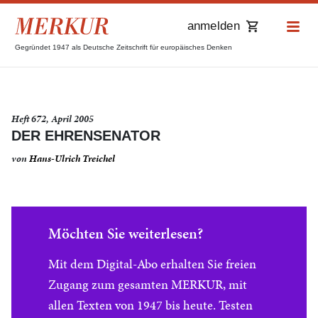
anmelden
Gegründet 1947 als Deutsche Zeitschrift für europäisches Denken
Heft 672, April 2005
DER EHRENSENATOR
von
Hans-Ulrich Treichel
Möchten Sie weiterlesen?
Mit dem Digital-Abo erhalten Sie freien
Zugang zum gesamten MERKUR, mit
allen Texten von 1947 bis heute. Testen