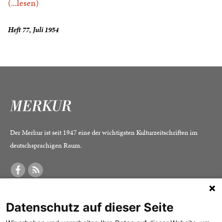
(...lesen)
Heft 77, Juli 1954
Der Merkur ist seit 1947 eine der wichtigsten Kulturzeitschriften im
deutschsprachigen Raum.
DER MERKUR
ABONNEMENT
SERVICE
Datenschutz auf dieser Seite
Was ist der Merkur?
Alle Abos im Überblick
Impressum