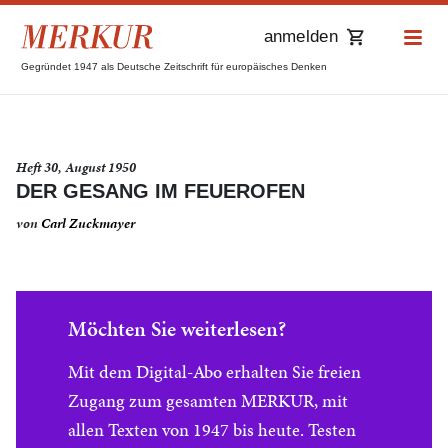
anmelden
Gegründet 1947 als Deutsche Zeitschrift für europäisches Denken
Heft 30, August 1950
DER GESANG IM FEUEROFEN
von
Carl Zuckmayer
Möchten Sie weiterlesen?
Mit dem Digital-Abo erhalten Sie freien
Zugang zum gesamten MERKUR, mit
allen Texten von 1947 bis heute. Testen