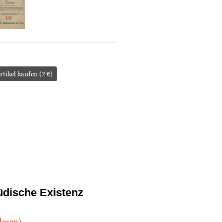
rtikel kaufen (2 €)
üdische Existenz
.lesen)