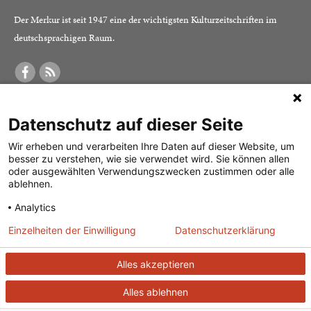
Der Merkur ist seit 1947 eine der wichtigsten Kulturzeitschriften im
deutschsprachigen Raum.
DER MERKUR
ABONNEMENT
SERVICE
Datenschutz auf dieser Seite
Was ist der Merkur?
Alle Abos im Überblick
Impressum
Herausgeber /
Print-Abo
Datenschutz
Wir erheben und verarbeiten Ihre Daten auf dieser Website, um
besser zu verstehen, wie sie verwendet wird. Sie können allen
Redaktion
Digital-Abo
Mediadaten
oder ausgewählten Verwendungszwecken zustimmen oder alle
ablehnen.
Verlag
Probe-Abo
Kontakt
Analytics
Studierenden-Abo
Einzelheiten der Einwilligung
Datenschutzerklärung
Abo kündigen
Vertrag widerrufen
Alles akzeptieren
Alles ablehnen
© 2026
J. G. Cotta’sche Buchhandlung Nachfolger GmbH
| Technische