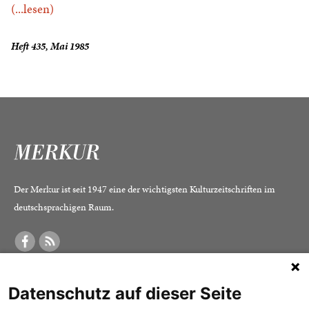
(...lesen)
Heft 435, Mai 1985
Der Merkur ist seit 1947 eine der wichtigsten Kulturzeitschriften im
deutschsprachigen Raum.
DER MERKUR
ABONNEMENT
SERVICE
Datenschutz auf dieser Seite
Was ist der Merkur?
Alle Abos im Überblick
Impressum