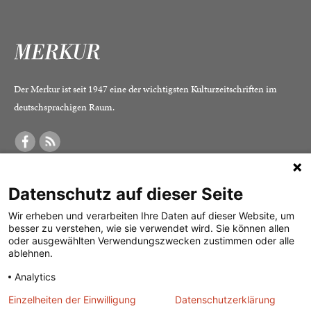
Der Merkur ist seit 1947 eine der wichtigsten Kulturzeitschriften im
deutschsprachigen Raum.
DER MERKUR
ABONNEMENT
SERVICE
Datenschutz auf dieser Seite
Was ist der Merkur?
Alle Abos im Überblick
Impressum
Herausgeber /
Print-Abo
Datenschutz
Wir erheben und verarbeiten Ihre Daten auf dieser Website, um
besser zu verstehen, wie sie verwendet wird. Sie können allen
Redaktion
Digital-Abo
Mediadaten
oder ausgewählten Verwendungszwecken zustimmen oder alle
ablehnen.
Verlag
Probe-Abo
Kontakt
Analytics
Studierenden-Abo
Einzelheiten der Einwilligung
Datenschutzerklärung
Abo kündigen