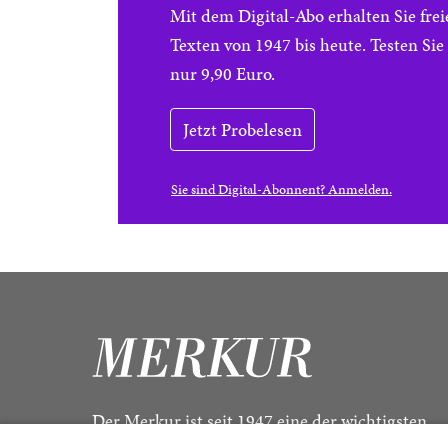
Mit dem Digital-Abo erhalten Sie f
Texten von 1947 bis heute. Testen Si
nur 9,90 Euro.
Jetzt Probelesen
Sie sind Digital-Abonnent? Anmelden.
Der Merkur ist seit 1947 eine der wichtigsten
Kulturzeitschriften im deutschsprachigen Raum