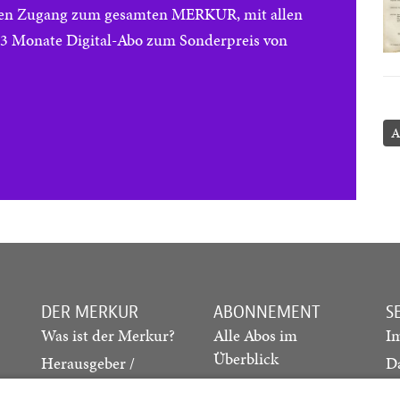
reien Zugang zum gesamten MERKUR, mit allen
e 3 Monate Digital-Abo zum Sonderpreis von
A
DER MERKUR
ABONNEMENT
S
Was ist der Merkur?
Alle Abos im
I
Überblick
Herausgeber /
D
Redaktion
Print-Abo
M
.