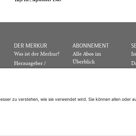
DER MERKUR
ABONNEMENT
S
Was ist der Merkur?
Alle Abos im
I
Überblick
Herausgeber /
D
Redaktion
Print-Abo
M
.
Verlag
Digital-Abo
K
Probe-Abo
Studierenden-Abo
besser zu verstehen, wie sie verwendet wird. Sie können allen oder 
Abo kündigen
Vertrag widerrufen