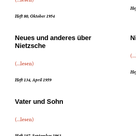
Hef
Heft 80, Oktober 1954
Neues und anderes über
N
Nietzsche
(..
(...lesen)
He
Heft 134, April 1959
Vater und Sohn
(...lesen)
Heft 187, September 1963