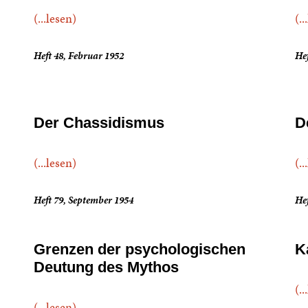
(...lesen)
(..
Heft 48, Februar 1952
Hef
Der Chassidismus
De
(...lesen)
(..
Heft 79, September 1954
Hef
Grenzen der psychologischen
K
Deutung des Mythos
(..
(...lesen)