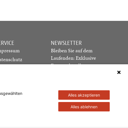
ERVICE
NEWSLETTER
mpressum
Bleiben Sie auf dem
Laufenden: Exklusive
atenschutz
Essays, aktuelle
ediadaten
Debatten und Hinweise
ontakt
auf neue Ausgaben
direkt in Ihr Postfach
ausgewählten
Alles akzeptieren
Newsletter abonnieren
Alles ablehnen