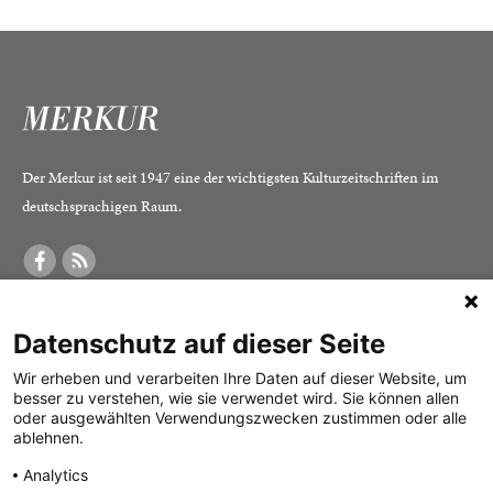
Der Merkur ist seit 1947 eine der wichtigsten Kulturzeitschriften im
deutschsprachigen Raum.
DER MERKUR
ABONNEMENT
SERVICE
Datenschutz auf dieser Seite
Was ist der Merkur?
Alle Abos im Überblick
Impressum
Herausgeber /
Print-Abo
Datenschutz
Wir erheben und verarbeiten Ihre Daten auf dieser Website, um
besser zu verstehen, wie sie verwendet wird. Sie können allen
Redaktion
Digital-Abo
Mediadaten
oder ausgewählten Verwendungszwecken zustimmen oder alle
ablehnen.
Verlag
Probe-Abo
Kontakt
Analytics
Studierenden-Abo