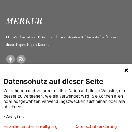
Der Merkur ist seit 1947 eine der wichtigsten Kulturzeitschriften im
deutschsprachigen Raum.
DER MERKUR
ABONNEMENT
SERVICE
Datenschutz auf dieser Seite
Was ist der Merkur?
Alle Abos im Überblick
Impressum
Herausgeber /
Print-Abo
Datenschutz
Wir erheben und verarbeiten Ihre Daten auf dieser Website, um
besser zu verstehen, wie sie verwendet wird. Sie können allen
Redaktion
Digital-Abo
Mediadaten
oder ausgewählten Verwendungszwecken zustimmen oder alle
ablehnen.
Verlag
Probe-Abo
Kontakt
Analytics
Studierenden-Abo
Einzelheiten der Einwilligung
Datenschutzerklärung
Abo kündigen