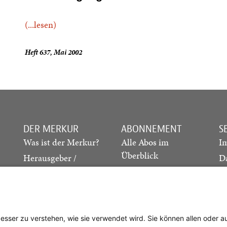
(...lesen)
Heft 637, Mai 2002
DER MERKUR
ABONNEMENT
S
Was ist der Merkur?
Alle Abos im
I
Überblick
Herausgeber /
D
Redaktion
Print-Abo
M
.
Verlag
Digital-Abo
K
Probe-Abo
Studierenden-Abo
besser zu verstehen, wie sie verwendet wird. Sie können allen oder 