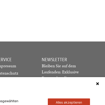
ERVICE
NEWSLETTER
mpressum
Bleiben Sie auf dem
Laufenden: Exklusive
atenschutz
Essays, aktuelle
ediadaten
Debatten und Hinweise
ontakt
auf neue Ausgaben
direkt in Ihr Postfach
ausgewählten
Alles akzeptieren