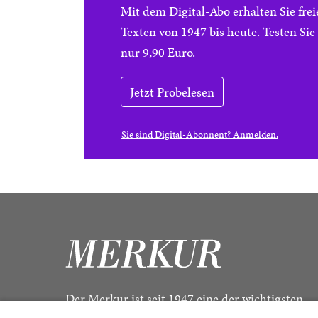
Mit dem Digital-Abo erhalten Sie f
Texten von 1947 bis heute. Testen Si
nur 9,90 Euro.
Jetzt Probelesen
Sie sind Digital-Abonnent? Anmelden.
Der Merkur ist seit 1947 eine der wichtigsten
Kulturzeitschriften im deutschsprachigen Raum