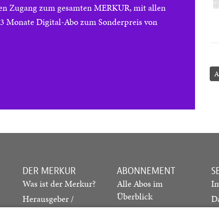
reien Zugang zum gesamten MERKUR, mit allen
e 3 Monate Digital-Abo zum Sonderpreis von
A
DER MERKUR
ABONNEMENT
S
Was ist der Merkur?
Alle Abos im
I
Überblick
Herausgeber /
D
Redaktion
Print-Abo
M
.