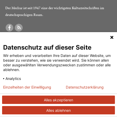
Der Merkur ist seit 1947 eine der wichtigsten Kulturzeitschriften im
deutschsprachigen Raum.
DER MERKUR
ABONNEMENT
SERVICE
Datenschutz auf dieser Seite
Was ist der Merkur?
Alle Abos im Überblick
Impressum
Herausgeber /
Print-Abo
Datenschutz
Wir erheben und verarbeiten Ihre Daten auf dieser Website, um
besser zu verstehen, wie sie verwendet wird. Sie können allen
Redaktion
Digital-Abo
Mediadaten
oder ausgewählten Verwendungszwecken zustimmen oder alle
ablehnen.
Verlag
Probe-Abo
Kontakt
Analytics
Studierenden-Abo
Einzelheiten der Einwilligung
Datenschutzerklärung
Abo kündigen
Vertrag widerrufen
Alles akzeptieren
Alles ablehnen
© 2026
J. G. Cotta’sche Buchhandlung Nachfolger GmbH
| Technische