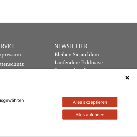
ERVICE
NEWSLETTER
mpressum
Bleiben Sie auf dem
Laufenden: Exklusive
atenschutz
Essays, aktuelle
ediadaten
Debatten und Hinweise
ontakt
auf neue Ausgaben
direkt in Ihr Postfach
ausgewählten
Alles akzeptieren
Newsletter abonnieren
Alles ablehnen