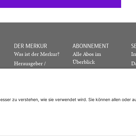
DER MERKUR
ABONNEMENT
S
Was ist der Merkur?
Alle Abos im
I
Überblick
Herausgeber /
D
Redaktion
Print-Abo
M
.
Verlag
Digital-Abo
K
Probe-Abo
Studierenden-Abo
besser zu verstehen, wie sie verwendet wird. Sie können allen oder 
Abo kündigen
Vertrag widerrufen