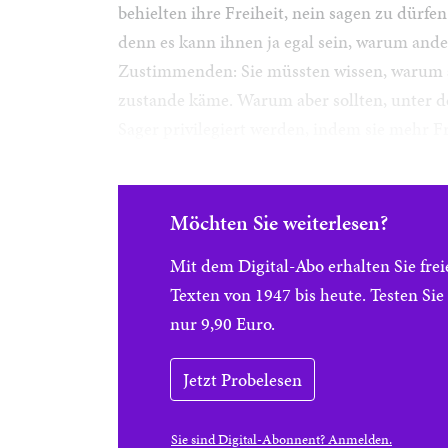
behielten ihre Freiheit, nein sagen zu dür
denn es kann ihnen ja egal sein, warum ande
Zustimmenden: Sie müssten wissen, warum a
zustande käme. Warum aber sollten, unter d
Sager privilegiert werden, indem sie mehr Fr
Möchten Sie weiterlesen?
Mit dem Digital-Abo erhalten Sie f
Texten von 1947 bis heute. Testen Si
nur 9,90 Euro.
Jetzt Probelesen
Sie sind Digital-Abonnent? Anmelden.