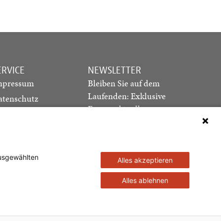
ERVICE
NEWSLETTER
mpressum
Bleiben Sie auf dem
Laufenden: Exklusive
atenschutz
Essays, aktuelle
ediadaten
Debatten und Hinweise
ontakt
auf neue Ausgaben
direkt in Ihr Postfach
ausgewählten
Alles akzeptieren
Newsletter abonnieren
Alles ablehnen