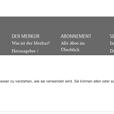
DER MERKUR
ABONNEMENT
S
Was ist der Merkur?
Alle Abos im
I
Überblick
Herausgeber /
D
Redaktion
Print-Abo
M
.
Verlag
Digital-Abo
K
Probe-Abo
Studierenden-Abo
besser zu verstehen, wie sie verwendet wird. Sie können allen oder 
Abo kündigen
Vertrag widerrufen