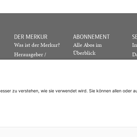
DER MERKUR
ABONNEMENT
S
Was ist der Merkur?
Alle Abos im
I
Überblick
Herausgeber /
D
Redaktion
Print-Abo
M
.
Verlag
Digital-Abo
K
Probe-Abo
Studierenden-Abo
besser zu verstehen, wie sie verwendet wird. Sie können allen oder 
Abo kündigen
Vertrag widerrufen
. Cotta’sche Buchhandlung Nachfolger GmbH
| Technische Umsetzung:
gan