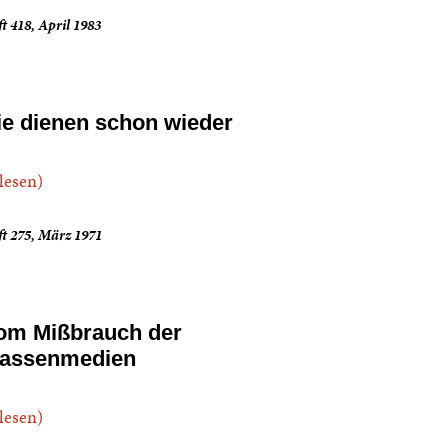
t 418, April 1983
ie dienen schon wieder
.lesen)
t 275, März 1971
om Mißbrauch der
assenmedien
.lesen)