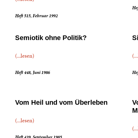
Hef
Heft 515, Februar 1992
Semiotik ohne Politik?
S
(...lesen)
(..
Heft 448, Juni 1986
Hef
Vom Heil und vom Überleben
V
M
(...lesen)
(..
Heft 439, September 1985