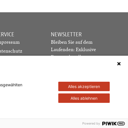
ERVICE
NEWSLETTER
mpressum
Bleiben Sie auf dem
Laufenden: Exklusive
atenschutz
Essays, aktuelle
ediadaten
Debatten und Hinweise
ontakt
auf neue Ausgaben
direkt in Ihr Postfach
ausgewählten
Alles akzeptieren
Newsletter abonnieren
Alles ablehnen
ztags GmbH
Powered by