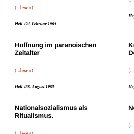
(...lesen)
He
Heft 424, Februar 1984
Hoffnung im paranoischen
K
Zeitalter
D
(...lesen)
(..
Heft 438, August 1985
Hef
Nationalsozialismus als
N
Ritualismus.
(..
(...lesen)