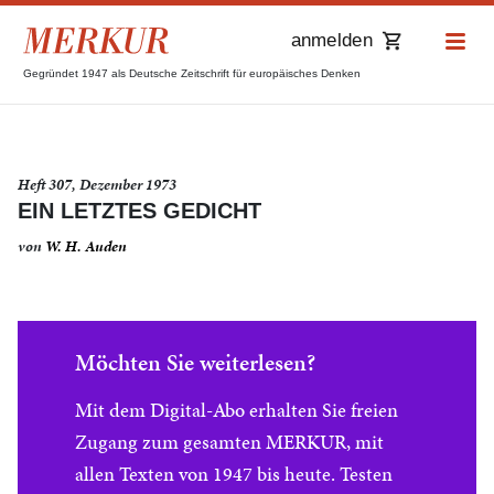
anmelden
Gegründet 1947 als Deutsche Zeitschrift für europäisches Denken
Heft 307, Dezember 1973
EIN LETZTES GEDICHT
von
W. H. Auden
Möchten Sie weiterlesen?
Mit dem Digital-Abo erhalten Sie freien
Zugang zum gesamten MERKUR, mit
allen Texten von 1947 bis heute. Testen