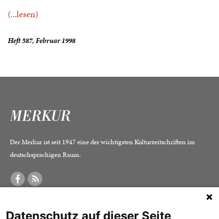
(...lesen)
Heft 587, Februar 1998
Der Merkur ist seit 1947 eine der wichtigsten Kulturzeitschriften im
deutschsprachigen Raum.
DER MERKUR
ABONNEMENT
SERVICE
Datenschutz auf dieser Seite
Was ist der Merkur?
Alle Abos im Überblick
Impressum