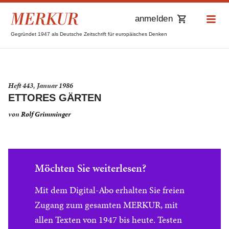
anmelden
Gegründet 1947 als Deutsche Zeitschrift für europäisches Denken
Heft 443, Januar 1986
ETTORES GÄRTEN
von
Rolf Grimminger
Möchten Sie weiterlesen?
Mit dem Digital-Abo erhalten Sie freien
Zugang zum gesamten MERKUR, mit
allen Texten von 1947 bis heute. Testen