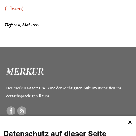
(...lesen)
Heft 578, Mai 1997
Der Merkur ist seit 1947 eine der wichtigsten Kulturzeitschriften im
deutschsprachigen Raum.
DER MERKUR
ABONNEMENT
SERVICE
Datenschutz auf dieser Seite
Was ist der Merkur?
Alle Abos im Überblick
Impressum