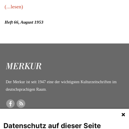
(...lesen)
Heft 66, August 1953
Der Merkur ist seit 1947 eine der wichtigsten Kulturzeitschriften im
deutschsprachigen Raum.
DER MERKUR
ABONNEMENT
SERVICE
Datenschutz auf dieser Seite
Was ist der Merkur?
Alle Abos im Überblick
Impressum