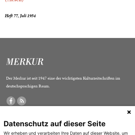
Heft 77, Juli 1954
Der Merkur ist seit 1947 eine der wichtigsten Kulturzeitschriften im
deutschsprachigen Raum.
DER MERKUR
ABONNEMENT
SERVICE
Datenschutz auf dieser Seite
Was ist der Merkur?
Alle Abos im Überblick
Impressum
Herausgeber /
Print-Abo
Datenschutz
Wir erheben und verarbeiten Ihre Daten auf dieser Website, um