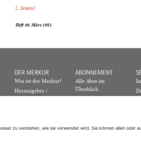
(...lesen)
Heft 49, März 1952
DER MERKUR
ABONNEMENT
S
Was ist der Merkur?
Alle Abos im
I
Überblick
Herausgeber /
D
Redaktion
Print-Abo
M
.
Verlag
Digital-Abo
K
Probe-Abo
Studierenden-Abo
besser zu verstehen, wie sie verwendet wird. Sie können allen oder 
Abo kündigen