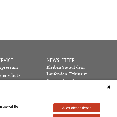
ERVICE
NEWSLETTER
mpressum
Bleiben Sie auf dem
Laufenden: Exklusive
atenschutz
Essays, aktuelle
ediadaten
Debatten und Hinweise
ontakt
auf neue Ausgaben
direkt in Ihr Postfach
ausgewählten
Alles akzeptieren
Newsletter abonnieren