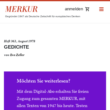
anmelden
Gegründet 1947 als Deutsche Zeitschrift für europäisches Denken
Heft 363, August 1978
GEDICHTE
von
Eva Zeller
Möchten Sie weiterlesen?
Mit dem Digital-Abo erhalten Sie freien
Zugang zum gesamten MERKUR, mit
allen Texten von 1947 bis heute. Testen