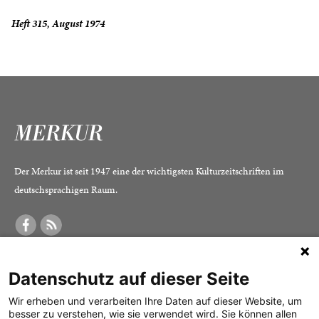
Heft 315, August 1974
Der Merkur ist seit 1947 eine der wichtigsten Kulturzeitschriften im
deutschsprachigen Raum.
DER MERKUR
ABONNEMENT
SERVICE
Datenschutz auf dieser Seite
Was ist der Merkur?
Alle Abos im Überblick
Impressum
Herausgeber /
Print-Abo
Datenschutz
Wir erheben und verarbeiten Ihre Daten auf dieser Website, um
besser zu verstehen, wie sie verwendet wird. Sie können allen