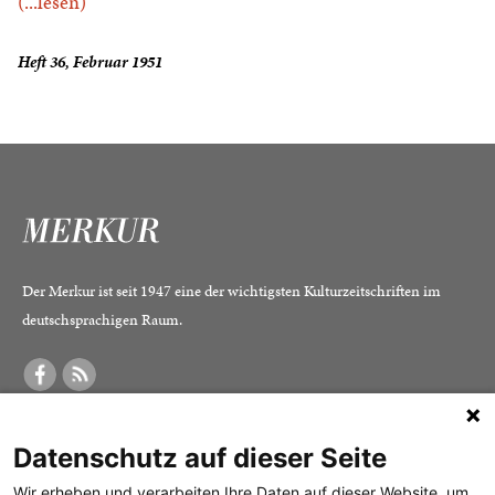
(...lesen)
Heft 36, Februar 1951
Der Merkur ist seit 1947 eine der wichtigsten Kulturzeitschriften im
deutschsprachigen Raum.
DER MERKUR
ABONNEMENT
SERVICE
Datenschutz auf dieser Seite
Was ist der Merkur?
Alle Abos im Überblick
Impressum
Herausgeber /
Print-Abo
Datenschutz
Wir erheben und verarbeiten Ihre Daten auf dieser Website, um