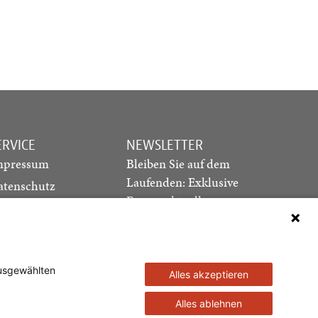
ERVICE
NEWSLETTER
mpressum
Bleiben Sie auf dem
Laufenden: Exklusive
atenschutz
Essays, aktuelle
ediadaten
Debatten und Hinweise
ontakt
auf neue Ausgaben
direkt in Ihr Postfach
ausgewählten
Alles akzeptieren
Newsletter abonnieren
Alles ablehnen