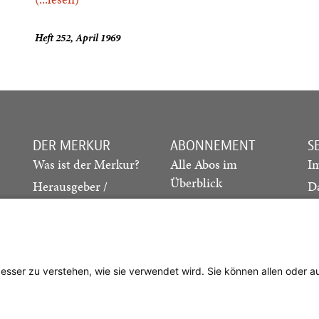
Heft 252, April 1969
DER MERKUR
ABONNEMENT
S
Was ist der Merkur?
Alle Abos im
I
Überblick
Herausgeber /
D
Redaktion
Print-Abo
M
.
Verlag
Digital-Abo
K
Probe-Abo
Studierenden-Abo
besser zu verstehen, wie sie verwendet wird. Sie können allen oder 
Abo kündigen
Vertrag widerrufen