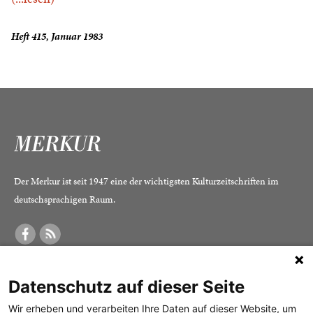
Heft 415, Januar 1983
Der Merkur ist seit 1947 eine der wichtigsten Kulturzeitschriften im
deutschsprachigen Raum.
DER MERKUR
ABONNEMENT
SERVICE
Datenschutz auf dieser Seite
Was ist der Merkur?
Alle Abos im Überblick
Impressum
Herausgeber /
Print-Abo
Datenschutz
Wir erheben und verarbeiten Ihre Daten auf dieser Website, um