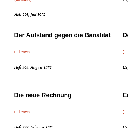
Heft 291, Juli 1972
Der Aufstand gegen die Banalität
D
(...lesen)
(..
Heft 363, August 1978
Hef
Die neue Rechnung
E
(...lesen)
(..
Heft 298, Februar 1973
Hef