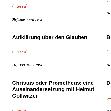
(...lesen)
He
Heft 300, April 1973
Aufklärung über den Glauben
B
(...lesen)
(..
Heft 193, März 1964
Hef
Christus oder Prometheus: eine
D
Auseinandersetzung mit Helmut
Gollwitzer
(..
(...lesen)
Hef