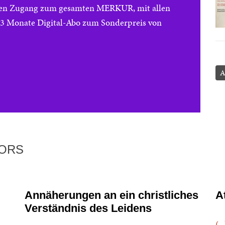
reien Zugang zum gesamten MERKUR, mit allen
e 3 Monate Digital-Abo zum Sonderpreis von
A
TORS
Annäherungen an ein christliches
A
Verständnis des Leidens
(..