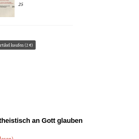
25
rtikel kaufen (2 €)
theistisch an Gott glauben
.lesen)