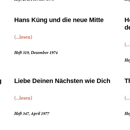
Hans Küng und die neue Mitte
H
d
(...lesen)
(..
Heft 319, Dezember 1974
Hef
g
Liebe Deinen Nächsten wie Dich
T
(...lesen)
(..
Heft 347, April 1977
He