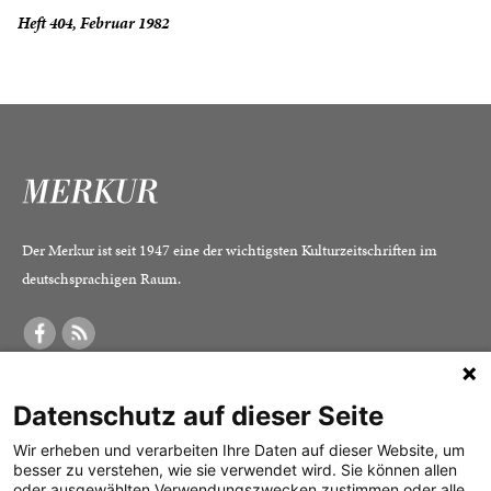
Heft 404, Februar 1982
Der Merkur ist seit 1947 eine der wichtigsten Kulturzeitschriften im
deutschsprachigen Raum.
DER MERKUR
ABONNEMENT
SERVICE
Datenschutz auf dieser Seite
Was ist der Merkur?
Alle Abos im Überblick
Impressum
Herausgeber /
Print-Abo
Datenschutz
Wir erheben und verarbeiten Ihre Daten auf dieser Website, um
besser zu verstehen, wie sie verwendet wird. Sie können allen
Redaktion
Digital-Abo
Mediadaten
oder ausgewählten Verwendungszwecken zustimmen oder alle